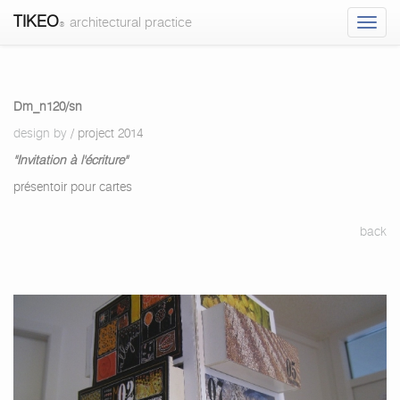
TIKEO
architectural practice
®
Dm_n120/sn
Dm_n120/sn
-
design by
/ project 2014
design
"Invitation à l'écriture"
by
-
présentoir pour cartes
TIKEO
architectural
back
practice