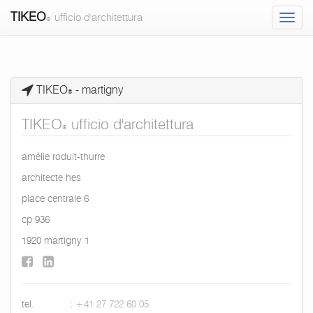
TIKEO
ufficio d'architettura
®
contact
TIKEO
- martigny
®
-
TIKEO
TIKEO
ufficio d'architettura
ufficio
®
d'architettura
amélie roduit-thurre
architecte hes
place centrale 6
cp 936
1920 martigny 1
tel.
:
+41 27 722 60 05