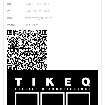
fax
: +41 27 722 60 06
cel.
:
+41 79 371 50 70
mail
:
welcome@tikeo.ch
vcard
: scaricare